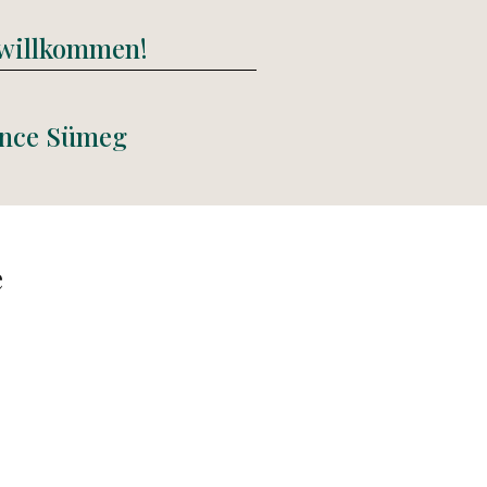
 willkommen!
Pince Sümeg
e