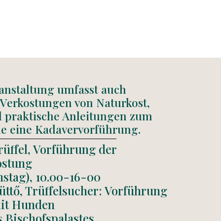
ranstaltung umfasst auch
Verkostungen von Naturkost,
d praktische Anleitungen zum
ie eine Kadavervorführung.
rüffel, Vorführung der
ostung
stag), 10.00-16-00
Tüttő, Trüffelsucher: Vorführung
mit Hunden
s Bischofspalastes