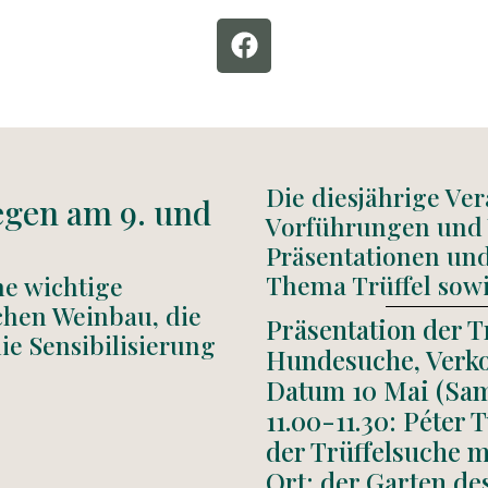
F
a
c
e
b
o
o
Die diesjährige Ve
egen am 9. und
k
Vorführungen und 
Präsentationen un
Thema Trüffel sow
ne wichtige
chen Weinbau, die
Präsentation der T
ie Sensibilisierung
Hundesuche, Verk
Datum 10 Mai (Sam
11.00-11.30: Péter 
der Trüffelsuche 
Ort: der Garten de