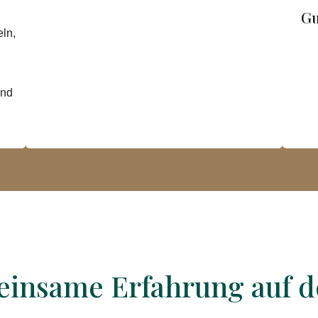
Gu
ln,
und
einsame Erfahrung auf d