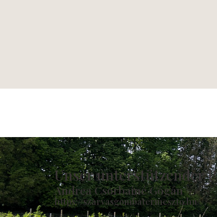
Unser unterstützender P
Andrea Csorbainé Gógán
https://szarvasgombatermeszto.hu/